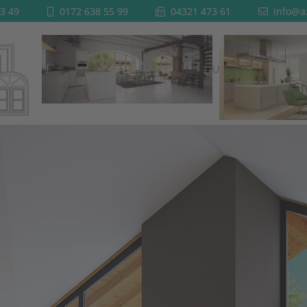
3 49
0172 638 55 99
04321 473 61
info@ax
STARTSEITE
UNTERNEHMEN